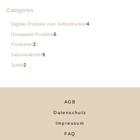
Categories
Digitale Produkte zum Selbstdrucken
4
Graspapier-Produkte
6
Postkarten
2
Saisonkalender
6
Spiele
2
AGB
Datenschutz
Impressum
FAQ