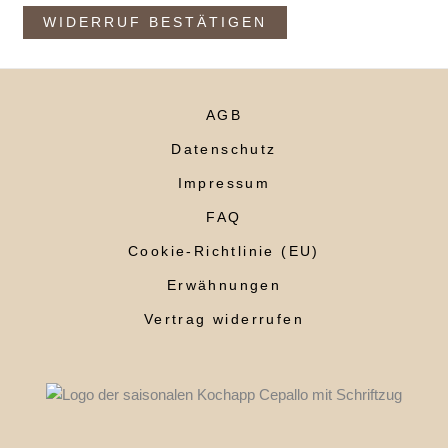
a
WIDERRUF BESTÄTIGEN
i
l
(
w
AGB
i
Datenschutz
e
Impressum
d
FAQ
e
r
Cookie-Richtlinie (EU)
h
Erwähnungen
o
Vertrag widerrufen
l
e
n
)