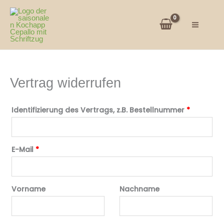
Zum
Inhalt
springen
Vertrag widerrufen
Identifizierung des Vertrags, z.B. Bestellnummer
*
E-Mail
*
E
Vorname
Nachname
-
M