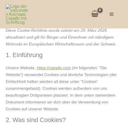
Cookie-Richtlinie (EU)
Zum
Consent
Consent
Consent
Consent
Consent
Consent
Consent
Consent
Consent
Consent
Consent
Consent
Inhalt
to
to
to
to
to
to
to
to
to
to
to
to
springen
service
service
service
service
service
service
service
service
service
service
service
service
Diese Cookie-Richtlinie wurde zuletzt am 29. März 2025
elementor
woocommerc
wordpress
matomo
sourcebuster
stripe
google-
youtube
facebook
tiktok
complianz
sonstiges
aktualisiert und gilt für Bürger und Einwohner mit ständigem
js
fonts
Wohnsitz im Europäischen Wirtschaftsraum und der Schweiz.
1. Einführung
Unsere Website,
https://cepallo.com
(im folgenden: "Die
Website") verwendet Cookies und ähnliche Technologien (der
Einfachheit halber werden all diese unter "Cookies"
zusammengefasst). Cookies werden außerdem von uns
beauftragten Drittparteien platziert. In dem unten stehendem
Dokument informieren wir dich über die Verwendung von
Cookies auf unserer Website.
2. Was sind Cookies?