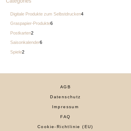
Categories
Digitale Produkte zum Selbstdrucken
4
Graspapier-Produkte
6
Postkarten
2
Saisonkalender
6
Spiele
2
AGB
Datenschutz
Impressum
FAQ
Cookie-Richtlinie (EU)