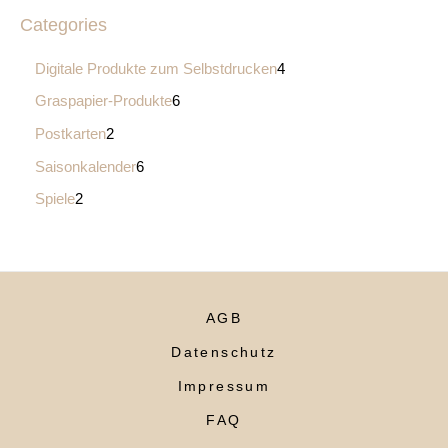
Categories
Digitale Produkte zum Selbstdrucken
4
Graspapier-Produkte
6
Postkarten
2
Saisonkalender
6
Spiele
2
AGB
Datenschutz
Impressum
FAQ